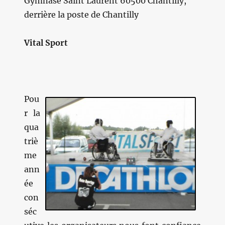
Gymnase Saint Laurent 60500 Chantilly,
derrière la poste de Chantilly
Vital Sport
Pou
r la
qua
triè
me
ann
ée
con
séc