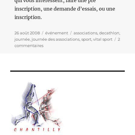
qui vous intéressent, faire une pré
inscription, une demande d’essais, ou une
inscription.
Publié
26 août 2008
Catégories
événement
Étiquettes
associations
,
decathlon
,
le
journée
,
journée des associations
,
sport
,
vital sport
2
commentaires
sur
Les
premiers
événements
de
la
saison
2008-
2009