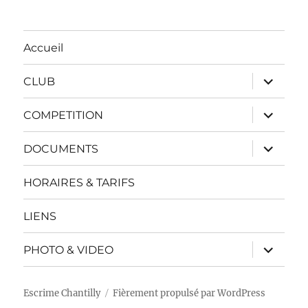
Accueil
ouvrir
CLUB
le
sous-
menu
ouvrir
COMPETITION
le
sous-
menu
ouvrir
DOCUMENTS
le
sous-
menu
HORAIRES & TARIFS
LIENS
ouvrir
PHOTO & VIDEO
le
sous-
menu
Escrime Chantilly
Fièrement propulsé par WordPress