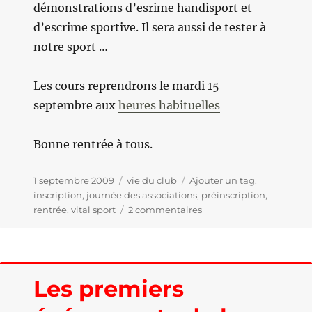
démonstrations d’esrime handisport et
d’escrime sportive. Il sera aussi de tester à
notre sport …
Les cours reprendrons le mardi 15
septembre aux
heures habituelles
Bonne rentrée à tous.
Publié
1 septembre 2009
Catégories
vie du club
Étiquettes
Ajouter un tag
,
le
inscription
,
journée des associations
,
préinscription
,
rentrée
,
vital sport
2 commentaires
sur
Bientôt
la
rentrée
…
Les premiers