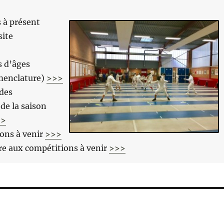
 à présent
site
s d’âges
menclature)
>>>
 des
de la saison
>>
ons à venir
>>>
ire aux compétitions à venir
>>>