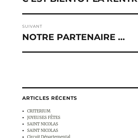
précédente :
l’article
SUIVANT
NOTRE PARTENAIRE …
Publication
suivante :
ARTICLES RÉCENTS
CRITERIUM
JOYEUSES FÊTES
SAINT NICOLAS
SAINT NICOLAS
Circuit Départemental